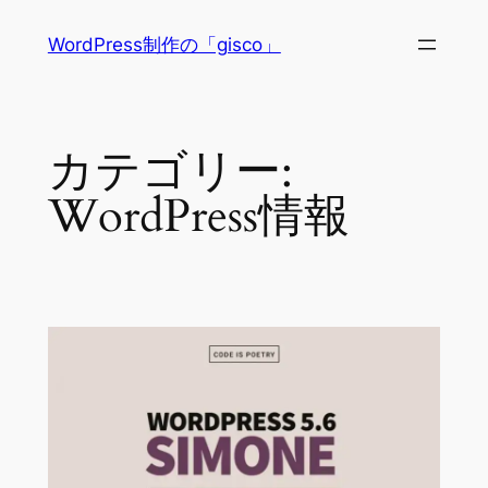
内
WordPress制作の「gisco」
容
を
ス
キ
カテゴリー:
ッ
プ
WordPress情報